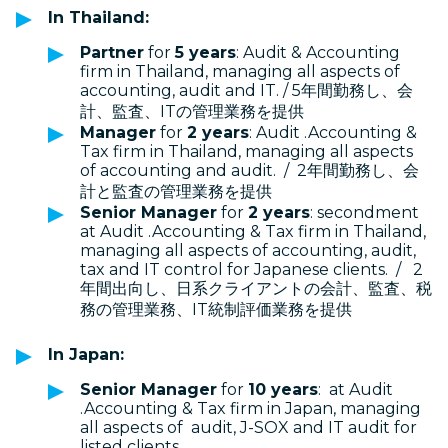
In Thailand:
Partner
for
5 years
: Audit & Accounting
firm in Thailand, managing all aspects of
accounting, audit and IT. / 5年間勤務し、会
計、監査、ITの管理業務を提供
Manager
for
2 years
: Audit .Accounting &
Tax firm in Thailand, managing all aspects
of accounting and audit. / 2年間勤務し、会
計と監査の管理業務を提供
Senior Manager
for
2 years
: secondment
at Audit .Accounting & Tax firm in Thailand,
managing all aspects of accounting, audit,
tax and IT control for Japanese clients. / 2
年間出向し、日系クライアントの会計、監査、税
務の管理業務、IT統制評価業務を提供
In Japan:
Senior Manager
for
10 years
: at Audit
.Accounting & Tax firm in Japan, managing
all aspects of audit, J-SOX and IT audit for
listed clients.