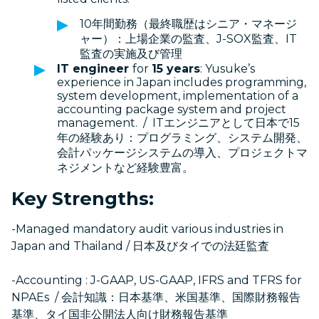
10年間勤務（最終職歴はシニア・マネージ
ャー）：上場企業の監査、J-SOX監査、IT
監査の実施及び管理
IT engineer
for
15 years
: Yusuke’s
experience in Japan includes programming,
system development, implementation of a
accounting package system and project
management. / ITエンジニアとして日本で15
年の経験あり：プログラミング、システム開発、
会計パッケージシステムの導入、プロジェクトマ
ネジメントなど経験豊富。
Key Strengths:
-Managed mandatory audit various industries in
Japan and Thailand / 日本及びタイでの法廷監査
-Accounting : J-GAAP, US-GAAP, IFRS and TFRS for
NPAEs / 会計知識：日本基準、米国基準、国際財務報告
基準、タイ国非公開法人向け財務報告基準