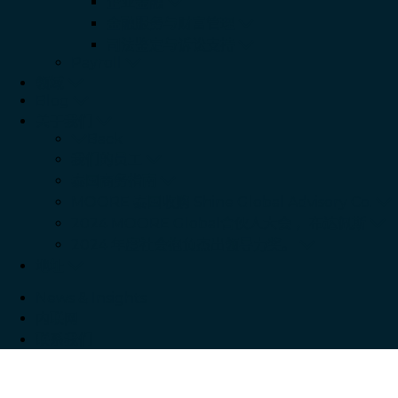
企业金融
金融服务与财富管理
司法鉴定与诉讼支持
Payroll
领域
Blog
关于我们
Back
我们的员工
泰国商务指南
MOORE 泰国收购 Shine Global Advisory Co.
2024 MOORE Global合伙人大会 ，布达佩斯
2024 年度社会抱负杰出领导力奖。
地址
News & Insights
内联网
联系我们