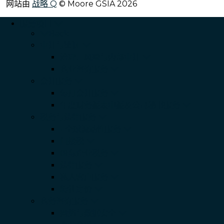
网站由
战略 Q
© Moore GSIA 2026
服务项目
Back
审计与鉴证
治理、风险与内部审计
商业咨询服务
会计服务
每月会计服务
年度财务报表申报及公司秘书服务
税务与法律服务
- 全球流动性服务
间接税
国际企业税务
法律服务
私人客户服务
转让定价
商务咨询服务
网络与数据安全